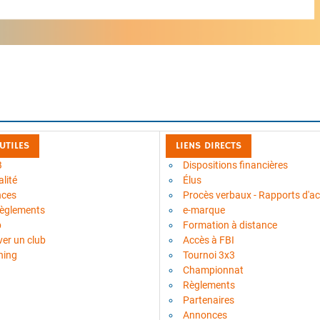
 UTILES
LIENS DIRECTS
B
Dispositions financières
lité
Élus
nces
Procès verbaux - Rapports d'act
règlements
e-marque
b
Formation à distance
ver un club
Accès à FBI
ning
Tournoi 3x3
Championnat
Règlements
Partenaires
Annonces