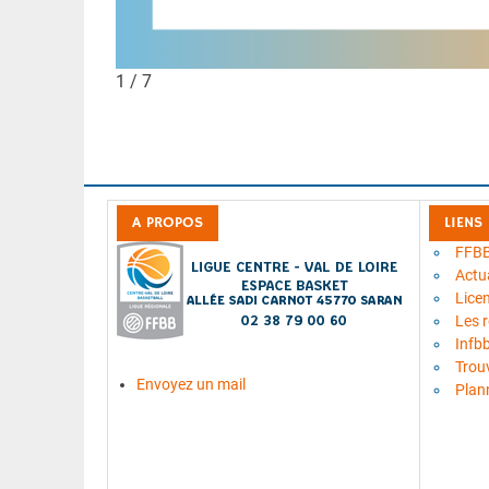
1 / 7
A PROPOS
LIENS
FFB
Actua
Lice
Les 
Infb
Trou
Envoyez un mail
Plan