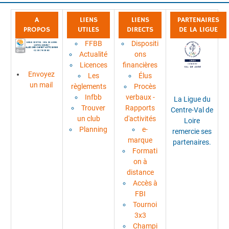
A
LIENS
LIENS
PARTENAIRES
PROPOS
UTILES
DIRECTS
DE LA LIGUE
FFBB
Dispositi
Actualité
ons
Licences
financières
Envoyez
Les
Élus
un mail
règlements
Procès
Infbb
verbaux -
La Ligue du
Trouver
Rapports
Centre-Val de
un club
d'activités
Loire
Planning
e-
remercie ses
marque
partenaires.
Formati
on à
distance
Accès à
FBI
Tournoi
3x3
Champi