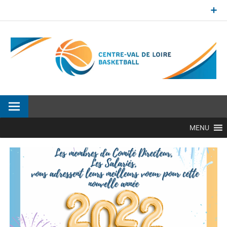
Aller
au
contenu
Site officiel de la Ligue Centre-Val de Loire de BasketBall
MENU