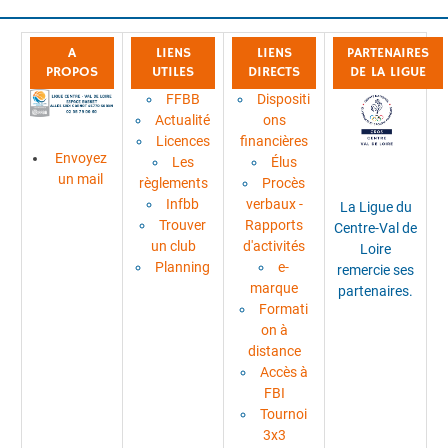
A
LIENS
LIENS
PARTENAIRES
PROPOS
UTILES
DIRECTS
DE LA LIGUE
FFBB
Dispositi
Actualité
ons
Licences
financières
Envoyez
Les
Élus
un mail
règlements
Procès
Infbb
verbaux -
La Ligue du
Trouver
Rapports
Centre-Val de
un club
d'activités
Loire
Planning
e-
remercie ses
marque
partenaires.
Formati
on à
distance
Accès à
FBI
Tournoi
3x3