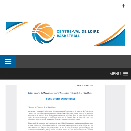
Aller
au
contenu
Site officiel de la Ligue Centre-Val de Loire de BasketBall
MENU