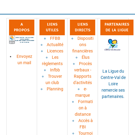
A
LIENS
LIENS
PARTENAIRES
PROPOS
UTILES
DIRECTS
DE LA LIGUE
FFBB
Dispositi
Actualité
ons
Licences
financières
Envoyez
Les
Élus
un mail
règlements
Procès
Infbb
verbaux -
La Ligue du
Trouver
Rapports
Centre-Val de
un club
d'activités
Loire
Planning
e-
remercie ses
marque
partenaires.
Formati
on à
distance
Accès à
FBI
Tournoi