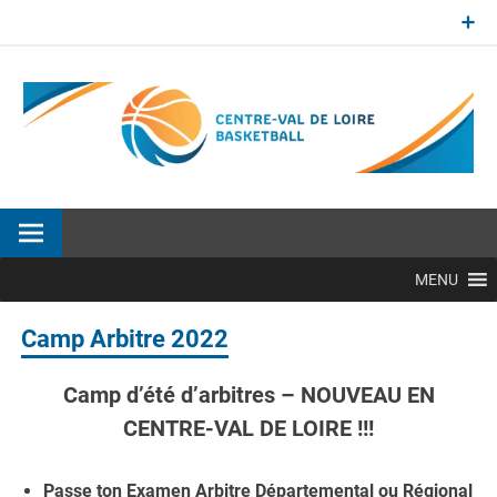
Aller
au
contenu
Site officiel de la Ligue Centre-Val de Loire de BasketBall
MENU
Camp Arbitre 2022
Camp d’été d’arbitres – NOUVEAU EN
CENTRE-VAL DE LOIRE !!!
Passe ton Examen Arbitre Départemental ou Régional